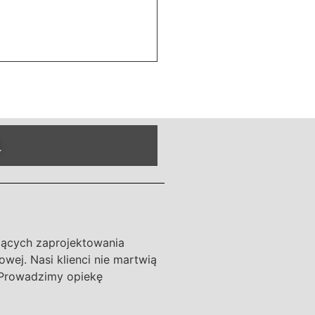
A
zących zaprojektowania
wej. Nasi klienci nie martwią
 Prowadzimy opiekę