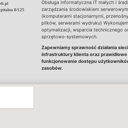
Obsługa informatyczna IT małych i śred
eb.pl
zarządzania środowiskiem serwerowy
pitalna 8/125
(komputerami stacjonarnymi, przenośny
plików, serwerami wydruku) Wykonujem
optymalizacji, wsparcia technicznego o
sprzętowo-systemowych.
Zapewniamy sprawność działania siec
infrastruktury klienta oraz prawidłowe
funkcjonowanie dostępu użytkowników
zasobów.