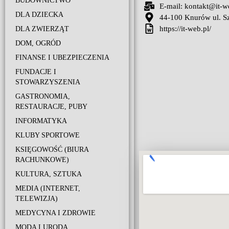
BUDOWNICTWO
E-mail: kontakt@it-w
DLA DZIECKA
44-100 Knurów ul. Sz
https://it-web.pl/
DLA ZWIERZĄT
DOM, OGRÓD
FINANSE I UBEZPIECZENIA
FUNDACJE I
STOWARZYSZENIA
GASTRONOMIA,
RESTAURACJE, PUBY
INFORMATYKA
KLUBY SPORTOWE
KSIĘGOWOŚĆ (BIURA
RACHUNKOWE)
KULTURA, SZTUKA
MEDIA (INTERNET,
TELEWIZJA)
MEDYCYNA I ZDROWIE
MODA I URODA