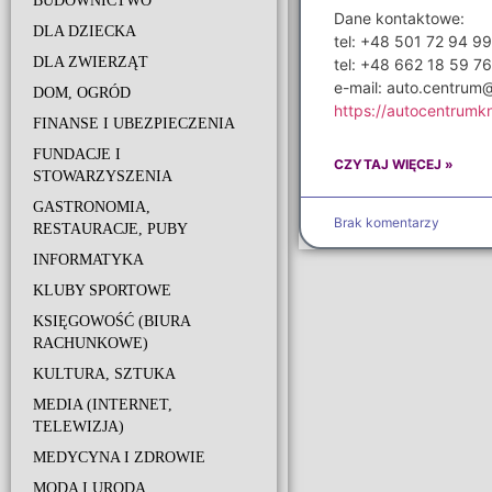
BUDOWNICTWO
Dane kontaktowe:
DLA DZIECKA
tel: +48 501 72 94 99
DLA ZWIERZĄT
tel: +48 662 18 59 76
e-mail: auto.centrum
DOM, OGRÓD
https://autocentrumk
FINANSE I UBEZPIECZENIA
FUNDACJE I
CZYTAJ WIĘCEJ »
STOWARZYSZENIA
GASTRONOMIA,
Brak komentarzy
RESTAURACJE, PUBY
INFORMATYKA
KLUBY SPORTOWE
KSIĘGOWOŚĆ (BIURA
RACHUNKOWE)
KULTURA, SZTUKA
MEDIA (INTERNET,
TELEWIZJA)
MEDYCYNA I ZDROWIE
MODA I URODA