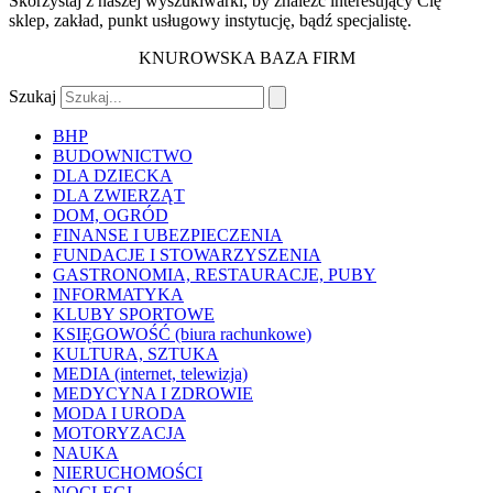
Skorzystaj z naszej wyszukiwarki, by znaleźć interesujący Cię
sklep, zakład, punkt usługowy instytucję, bądź specjalistę.
KNUROWSKA BAZA FIRM
Szukaj
BHP
BUDOWNICTWO
DLA DZIECKA
DLA ZWIERZĄT
DOM, OGRÓD
FINANSE I UBEZPIECZENIA
FUNDACJE I STOWARZYSZENIA
GASTRONOMIA, RESTAURACJE, PUBY
INFORMATYKA
KLUBY SPORTOWE
KSIĘGOWOŚĆ (biura rachunkowe)
KULTURA, SZTUKA
MEDIA (internet, telewizja)
MEDYCYNA I ZDROWIE
MODA I URODA
MOTORYZACJA
NAUKA
NIERUCHOMOŚCI
NOCLEGI