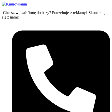
Przejdź
do
Chcesz wpisać firmę do bazy? Potrzebujesz reklamy? Skontaktuj
treści
się z nami: