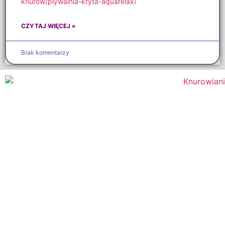
knurow/plywalnia-kryta-aquarelax/
CZYTAJ WIĘCEJ »
Brak komentarzy