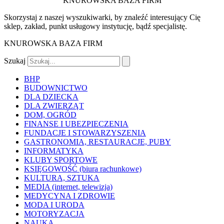
KNUROWSKA BAZA FIRM
Skorzystaj z naszej wyszukiwarki, by znaleźć interesujący Cię
sklep, zakład, punkt usługowy instytucję, bądź specjalistę.
KNUROWSKA BAZA FIRM
Szukaj
BHP
BUDOWNICTWO
DLA DZIECKA
DLA ZWIERZĄT
DOM, OGRÓD
FINANSE I UBEZPIECZENIA
FUNDACJE I STOWARZYSZENIA
GASTRONOMIA, RESTAURACJE, PUBY
INFORMATYKA
KLUBY SPORTOWE
KSIĘGOWOŚĆ (biura rachunkowe)
KULTURA, SZTUKA
MEDIA (internet, telewizja)
MEDYCYNA I ZDROWIE
MODA I URODA
MOTORYZACJA
NAUKA