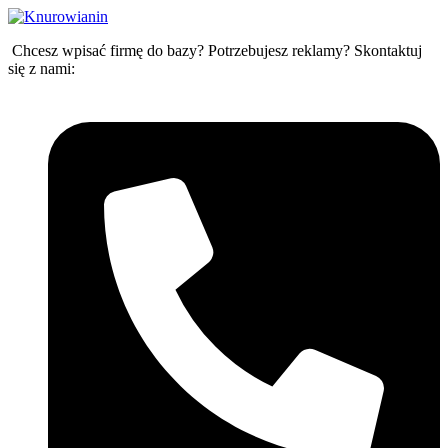
Przejdź
do
Chcesz wpisać firmę do bazy? Potrzebujesz reklamy? Skontaktuj
treści
się z nami: